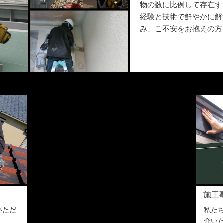
物の数に比例して存在す
経験と技術で鮮やかに解
み、ご不安をお抱えの方
施工
いただ
私た
介い