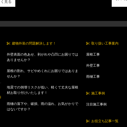
しく見る
建物外装の問題解決します！
取り扱い工事案内
外壁表面の色あせ、剥がれや凸凹にお困りでは
屋根工事
ありませんか？
外壁工事
屋根の割れ、サビやめくれにお困りではありま
せんか？
雨樋工事
地震での倒壊リスクが低い、軽くて丈夫な屋根
材お取り付けいたします！
施工事例
内
雨樋の落下や、破損、雨の溢れ、お気がかりで
注目施工事例
はないですか？
お役立ち記事一覧