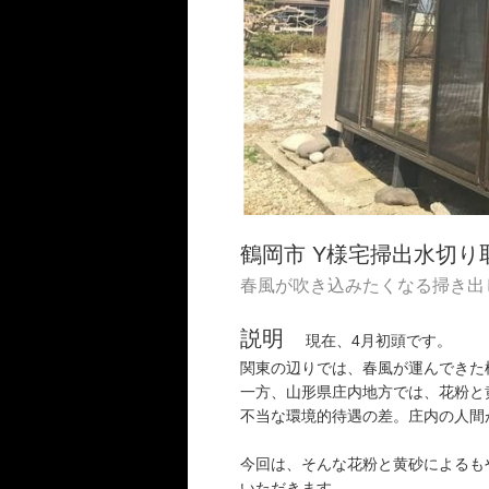
鶴岡市 Y様宅掃出水切り
春風が吹き込みたくなる掃き出
説明
現在、4月初頭です。
関東の辺りでは、春風が運んできた
一方、山形県庄内地方では、花粉と
不当な環境的待遇の差。庄内の人間
今回は、そんな花粉と黄砂によるも
いただきます。