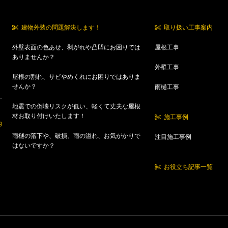
建物外装の問題解決します！
取り扱い工事案内
外壁表面の色あせ、剥がれや凸凹にお困りでは
屋根工事
ありませんか？
外壁工事
屋根の割れ、サビやめくれにお困りではありま
せんか？
雨樋工事
地震での倒壊リスクが低い、軽くて丈夫な屋根
材お取り付けいたします！
施工事例
内
雨樋の落下や、破損、雨の溢れ、お気がかりで
注目施工事例
はないですか？
お役立ち記事一覧