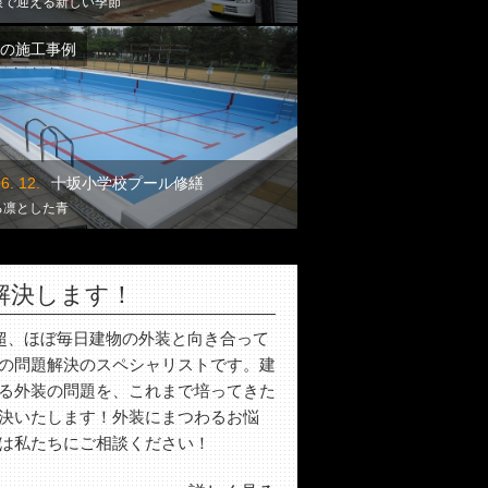
根で迎える新しい季節
の施工事例
6. 12.
十坂小学校プール修繕
る凛とした青
解決します！
年超、ほぼ毎日建物の外装と向き合って
の問題解決のスペシャリストです。建
る外装の問題を、これまで培ってきた
決いたします！外装にまつわるお悩
は私たちにご相談ください！