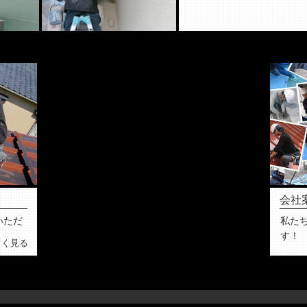
会社
いただ
私た
す！
しく見る