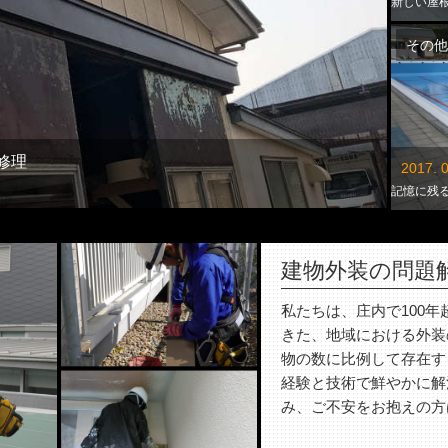
新しい屋
その他
修理
2017. 0
記憶に残
建物外装の問題
私たちは、庄内で100
きた、地域における外装
物の数に比例して存在す
経験と技術で鮮やかに解
み、ご不安をお抱えの方