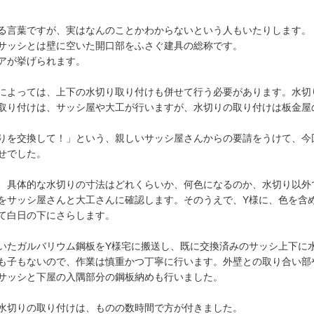
る言葉ですが、実はなんのことかわからないという人もいたりします。
サッシとは壁に空いた開口部をふさぐ建具の総称です。
アが挙げられます。
によっては、上下の水切り取り付けも併せて行う必要があります。水切
取り付けは、サッシ屋や大工が行いますが、水切りの取り付けは板金屋
りを交換して！」という、親しいサッシ屋さんからの要請をうけて、今
せでした。
、具体的な水切りの寸法はどれくらいか、何色になるのか、水切り以外
をサッシ屋さんと大工さんに確認します。そのうえで、Y様に、色を含
て白日の下にさらします。
いたガルバリウム鋼板をY様宅に搬送し、既に交換済みのサッシ上下に
も子もないので、作業は慎重かつ丁寧に行います。外壁との取り合い部
サッシと下屋の入隅部分の鋼板納めも行いました。
水切りの取り付けは、ものの数時間で方が付きました。