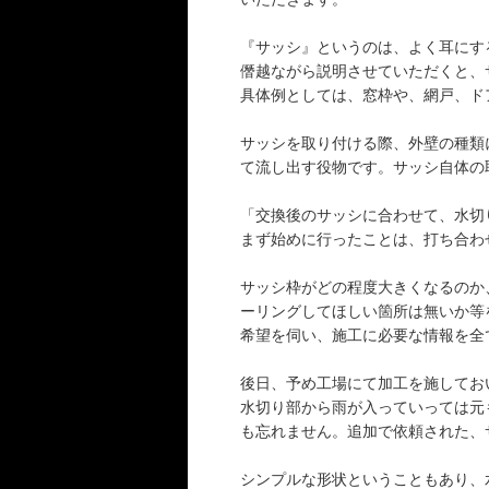
『サッシ』というのは、よく耳にす
僭越ながら説明させていただくと、
具体例としては、窓枠や、網戸、ド
サッシを取り付ける際、外壁の種類
て流し出す役物です。サッシ自体の
「交換後のサッシに合わせて、水切
まず始めに行ったことは、打ち合わ
サッシ枠がどの程度大きくなるのか
ーリングしてほしい箇所は無いか等
希望を伺い、施工に必要な情報を全
後日、予め工場にて加工を施してお
水切り部から雨が入っていっては元
も忘れません。追加で依頼された、
シンプルな形状ということもあり、