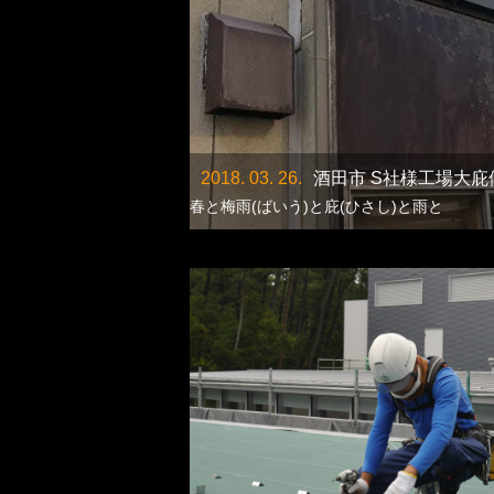
2018. 03. 26.
酒田市 S社様工場大庇
春と梅雨(ばいう)と庇(ひさし)と雨と