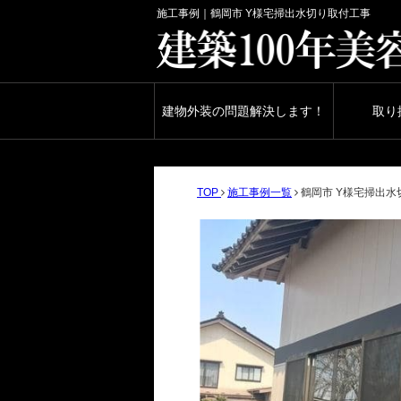
施工事例｜鶴岡市 Y様宅掃出水切り取付工事
建物外装の問題解決します！
取り
TOP
施工事例一覧
鶴岡市 Y様宅掃出水