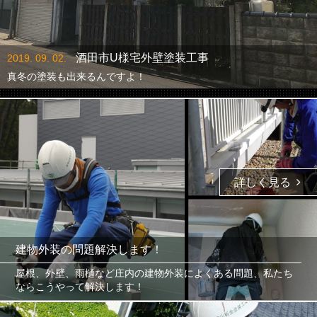
酒田市U様宅外壁塗装工事
2019. 09. 02.
真冬の塗装も出来るんですよ！
詳しく見る
建物外装の問題解決します！
屋根、外壁、雨樋など庄内の建物外装によくある問題、私たち
ならこうやって解決します！