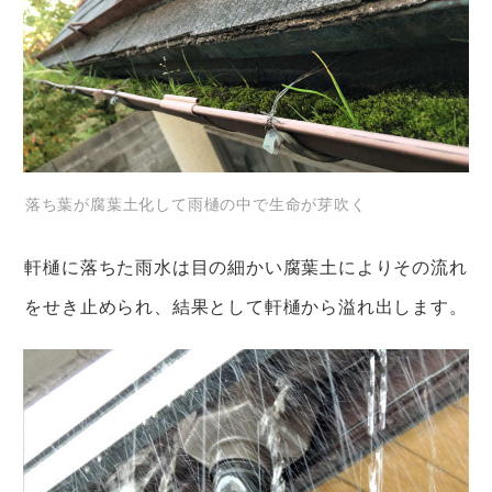
落ち葉が腐葉土化して雨樋の中で生命が芽吹く
軒樋に落ちた雨水は目の細かい腐葉土によりその流れ
をせき止められ、結果として軒樋から溢れ出します。