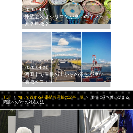
2020.04.29
外壁塗装はシリコンが良いの？フッ
素？無機？
2020.04.21
酒田市で屋根の上からの景色が良い
地域ベスト5
TOP
知って得する外装情報満載の記事一覧
雨樋に落ち葉が詰まる
問題への3つの対処方法