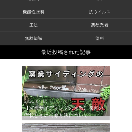
機能性塗料
抗ウイルス
工法
悪徳業者
無駄知識
塗料
最近投稿された記事
2021.04.13
【窯業サイディングの天敵】凍害の
症状とその補修方法について