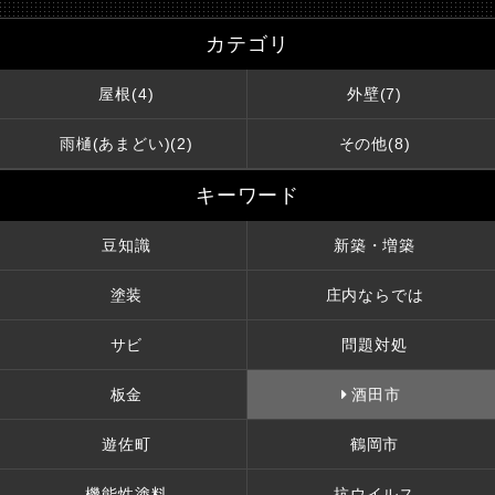
カテゴリ
屋根(4)
外壁(7)
雨樋(あまどい)(2)
その他(8)
キーワード
豆知識
新築・増築
塗装
庄内ならでは
サビ
問題対処
板金
酒田市
遊佐町
鶴岡市
機能性塗料
抗ウイルス