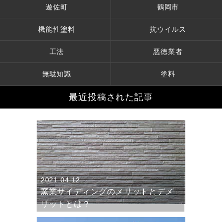
遊佐町
鶴岡市
機能性塗料
抗ウイルス
工法
悪徳業者
無駄知識
塗料
最近投稿された記事
2021.04.12
窯業サイディングのメリットとデメ
リットとは？