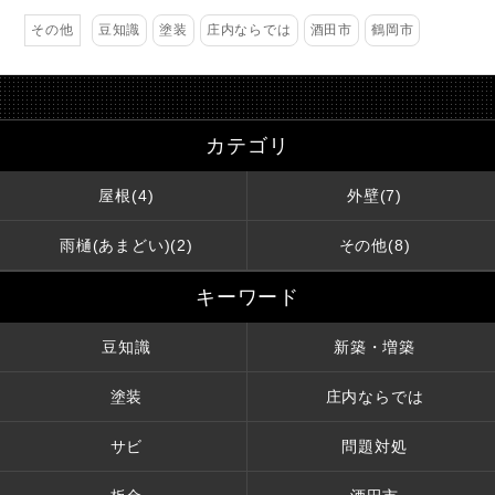
その他
豆知識
塗装
庄内ならでは
酒田市
鶴岡市
カテゴリ
屋根(4)
外壁(7)
雨樋(あまどい)(2)
その他(8)
キーワード
豆知識
新築・増築
塗装
庄内ならでは
サビ
問題対処