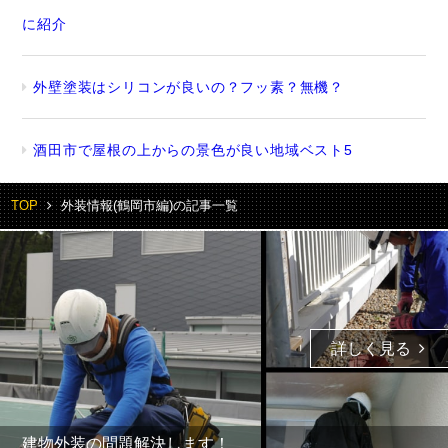
に紹介
外壁塗装はシリコンが良いの？フッ素？無機？
酒田市で屋根の上からの景色が良い地域ベスト5
TOP
外装情報(鶴岡市編)の記事一覧
詳しく見る
建物外装の問題解決します！